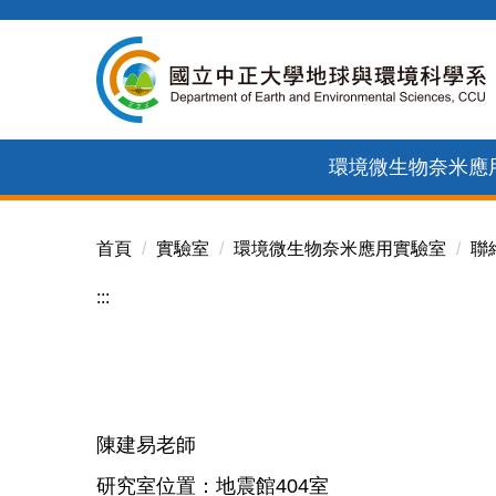
跳
到
主
要
內
環境微生物奈米應
容
區
首頁
實驗室
環境微生物奈米應用實驗室
聯
:::
陳建易老師
研究室位置：地震館404室