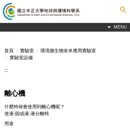
跳
到
主
要
MENU
內
容
區
首頁
實驗室
環境微生物奈米應用實驗室
實驗室設備
:::
離心機
什麼時候會使用到離心機呢？
使液-固或液-液分離時
用途