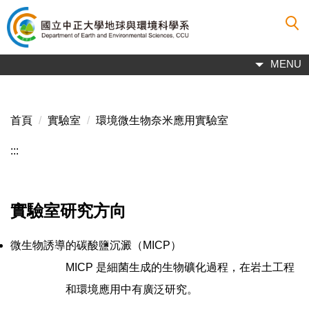
跳
到
主
要
MENU
內
容
區
首頁
實驗室
環境微生物奈米應用實驗室
:::
實驗室研究方向
微生物誘導的碳酸鹽沉澱（MICP）
MICP 是細菌生成的生物礦化過程，在岩土工程
和環境應用中有廣泛研究。