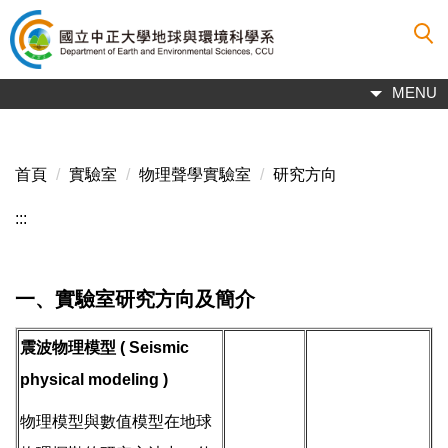
跳
到
主
要
MENU
內
容
區
首頁
實驗室
物理聲學實驗室
研究方向
:::
一、實驗室研究方向及簡介
震波物理模型 ( Seismic
physical modeling )
物理模型與數值模型在地球