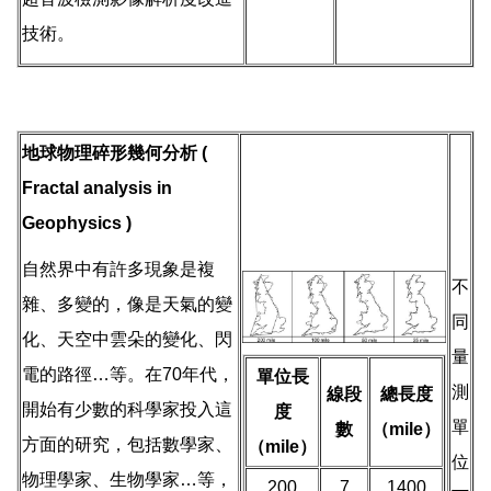
技術。
地球物理碎形幾何分析 (
Fractal analysis in
Geophysics )
自然界中有許多現象是複
不
雜、多變的，像是天氣的變
同
化、天空中雲朵的變化、閃
量
電的路徑…等。在70年代，
單位長
測
線段
總長度
開始有少數的科學家投入這
度
單
數
（mile）
方面的研究，包括數學家、
（mile）
位
物理學家、生物學家…等，
200
7
1400