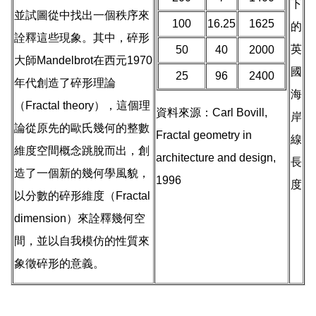
下
並試圖從中找出一個秩序來
100
16.25
1625
的
詮釋這些現象。其中，碎形
英
50
40
2000
大師Mandelbrot在西元1970
國
25
96
2400
年代創造了碎形理論
海
（Fractal theory），這個理
資料來源：Carl Bovill,
岸
論從原先的歐氏幾何的整數
Fractal geometry in
線
維度空間概念跳脫而出，創
architecture and design,
長
造了一個新的幾何學風貌，
1996
度
以分數的碎形維度（Fractal
dimension）來詮釋幾何空
間，並以自我模仿的性質來
象徵碎形的意義。